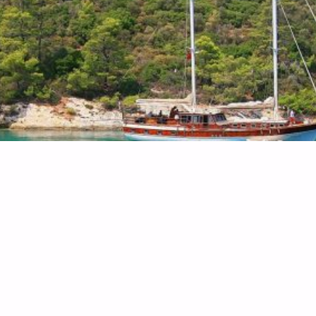
ть
мому