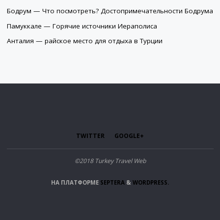
Бодрум — Что посмотреть? Достопримечательности Бодрума
Памуккале — Горячие источники Иераполиса
Анталия — райское место для отдыха в Турции
TWITTER
GOOGLE+
©2018 Turkey Travel Web
НА ПЛАТФОРМЕ
SEPTERA
&
WORDPRESS.